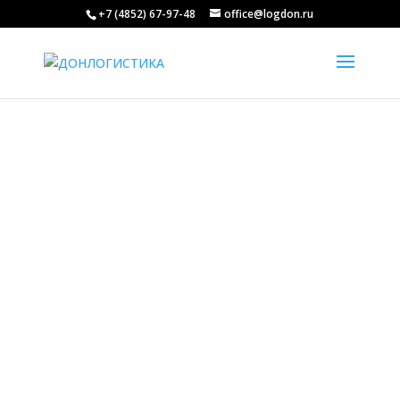
+7 (4852) 67-97-48
office@logdon.ru
Аренда и
предоставление
подвижного состава